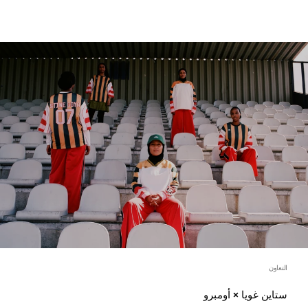
التعاون
ستاين غويا × أومبرو