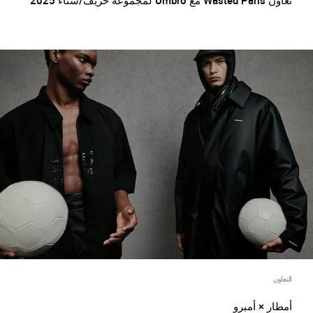
تعاون Wasted Paris مع Umbro لمجموعة خريف/شتاء 2025
التعاون
أمطار × أمبرو