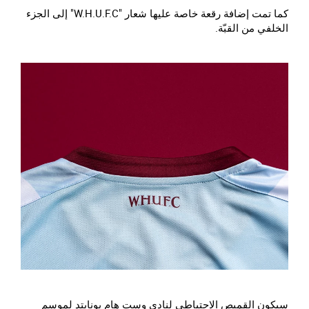
كما تمت إضافة رقعة خاصة عليها شعار "W.H.U.F.C" إلى الجزء
الخلفي من القبّة.
سيكون القميص الاحتياطي لنادي وست هام يونايتد لموسم