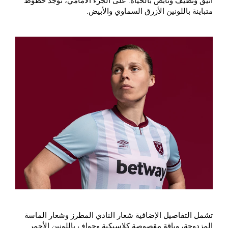
أنيق ونظيف ونابض بالحياة. على الجزء الأمامي، توجد خطوط
متباينة باللونين الأزرق السماوي والأبيض.
تشمل التفاصيل الإضافية شعار النادي المطرز وشعار الماسة
المزدوجة، وياقة مقصوصة كلاسيكية وحواف باللونين الأحمر