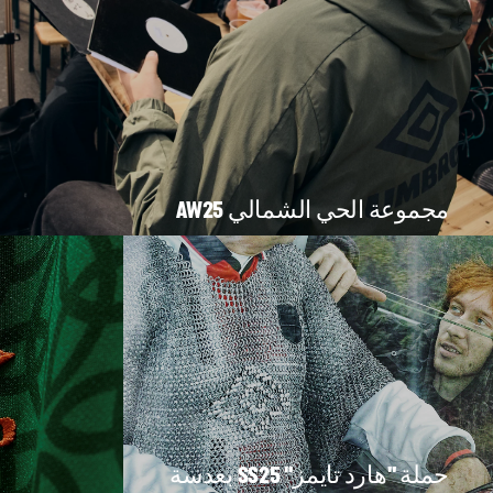
مجموعة الحي الشمالي AW25
حملة "هارد تايمز" SS25 بعدسة