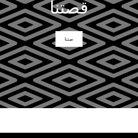
قصتنا
صتنا