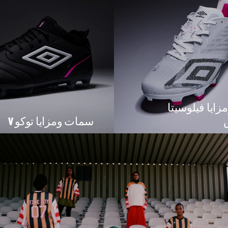
ايا فيلوسيتا
سمات ومزايا توكو V