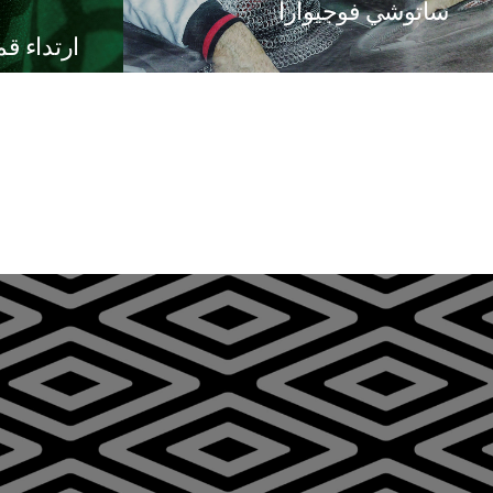
ساتوشي فوجيوارا
ارتداء قمصا