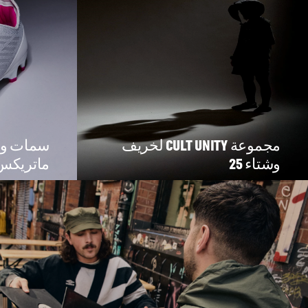
مجموعة CULT UNITY لخريف
سمات ومز
وشتاء 25
ماتريكس