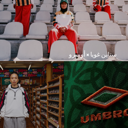
ستاين غويا × أومبرو