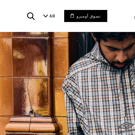
تسوق أومبرو
AR