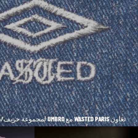
تعاون WASTED PARIS مع UMBRO لمجموعة خريف/شتاء 2025