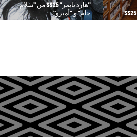
"هارد تايمز" SS25 من "سلام
جام" و "أمبرو"