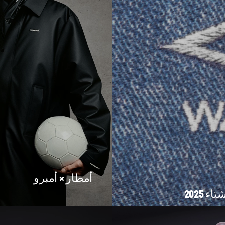
أمطار × أمبرو