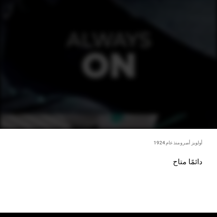
أولويز أمبرو منذ عام 1924
دائمًا متاح