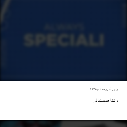
أولويز أمبرو منذ عام 1924
دائمًا سبيشالي