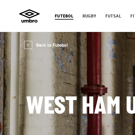
FUTEBOL
RUGBY
FUTSAL
F
Back to Futebol
WEST HAM U