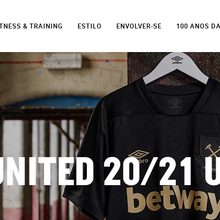
ITNESS & TRAINING
ESTILO
ENVOLVER-SE
100 ANOS D
NITED 20/21 U