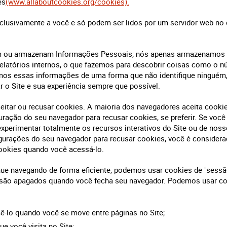
es
(www.allaboutcookies.org/cookies).
xclusivamente a você e só podem ser lidos por um servidor web no
 ou armazenam Informações Pessoais; nós apenas armazenamos d
 relatórios internos, o que fazemos para descobrir coisas como o n
tamos essas informações de uma forma que não identifique ninguém
r o Site e sua experiência sempre que possível.
eitar ou recusar cookies. A maioria dos navegadores aceita cook
uração do seu navegador para recusar cookies, se preferir. Se você
xperimentar totalmente os recursos interativos do Site ou de nos
igurações do seu navegador para recusar cookies, você é consider
cookies quando você acessá-lo.
nue navegando de forma eficiente, podemos usar cookies de "sessã
 são apagados quando você fecha seu navegador. Podemos usar co
ê-lo quando você se move entre páginas no Site;
e você visita no Site;