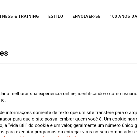
ITNESS & TRAINING
ESTILO
ENVOLVER-SE
100 ANOS D
ies
dar a melhorar sua experiência online, identificando-o como usuári
te.
e informações somente de texto que um site transfere para o arq
utador para que o site possa lembrar quem você é. Um cookie no
o, a "vida útil" do cookie e um valor, geralmente um número único 
s para executar programas ou entregar vírus no seu computador e