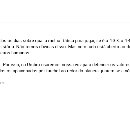
os dias sobre qual a melhor tática para jogar, se é o 4-3-3, o 4-4-
história. Não temos dúvidas disso. Mas nem tudo está aberto ao d
direitos humanos.
o. Por isso, na Umbro usaremos nossa voz para defender os valore
s os apaixonados por futebol ao redor do planeta: juntem-se a nó
er.