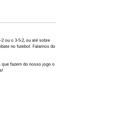
2 ou o 3-5-2, ou até sobre
ebate no futebol. Falamos do
s que fazem do nosso jogo o
s!