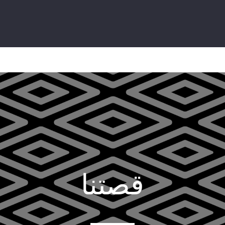
قصتنا