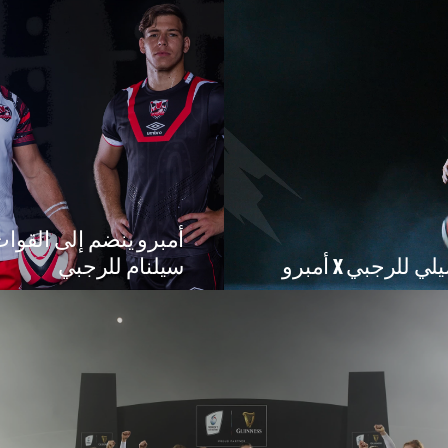
أمبرو ينضم إلى القوا
للرجبي X أمبرو
سيلنام للرجبي