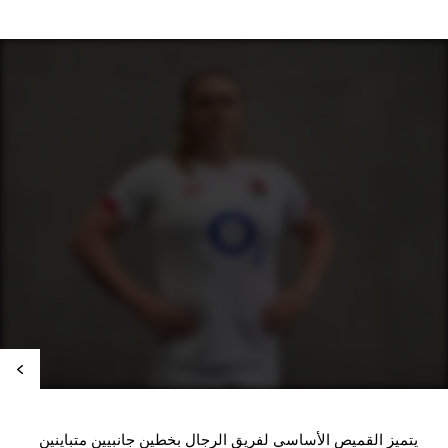
يتميز القميص الأساسي لفريق الرجال بخطين جانبيين متباينين