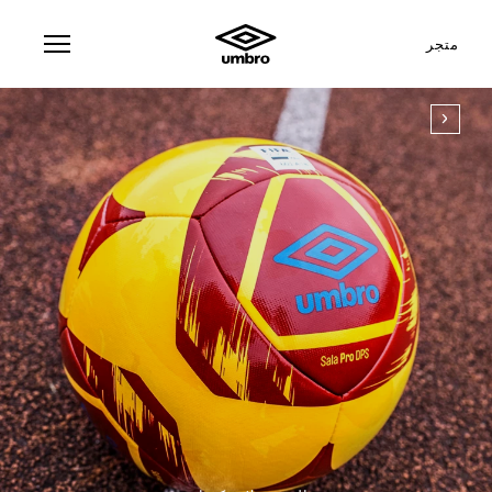
متجر
رة
SAL