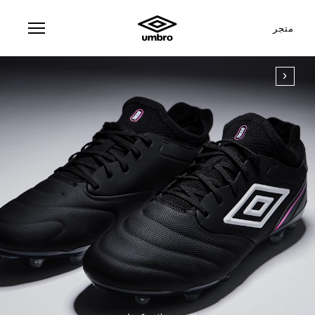
متجر
مات
مزايا
وكو