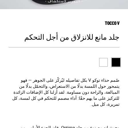
- التمرير لاستكشاف -
TOCCO V
جلد مانع للانزلاق من أجل التحكم
صُمم حذاء توكو V بكل تفاصيله ليُركّز على الجوهر — فهو
يتمحور حول اللمسة بدلًا من الاستعراض، والتحمّل بدلًا من
المبالغة، والراحة دون مساومة. لقد أزلنا كل الإضافات الزائدة
للتركيز على ما يهم حقًا: أداء مصمم للتحكم في كل لمسة، كل
تمريرة، كل ميل.
وحيث إنه مصنوع من جلد Optima، فإن الجزء الأمامي من