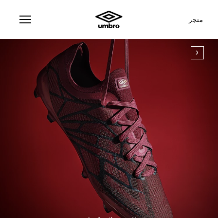
متجر
يلوسيتا
لخيميائي