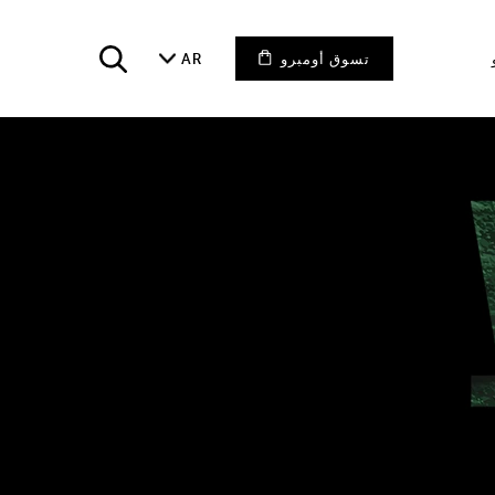
تسوق أومبرو
AR