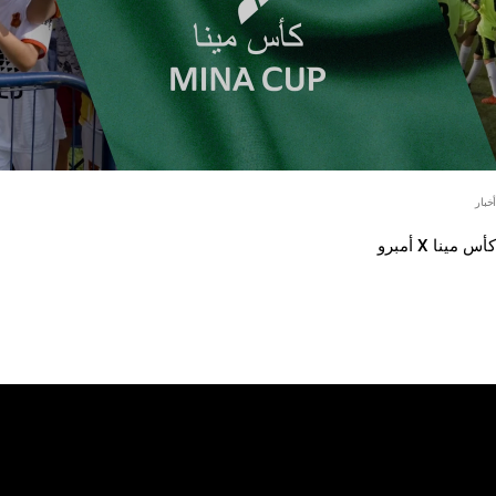
أخبار
كأس مينا X أمبرو