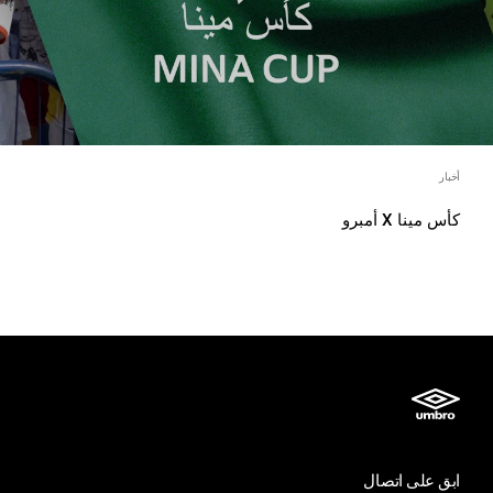
أخبار
كأس مينا X أمبرو
ابق على اتصال