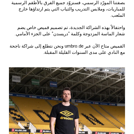
بصفتنا المورّد الرسمي، فسنزوّد جميع الفرق بالأطقم الرسمية
للمباريات، وملابس التدريب والثياب التي يتم ارتداؤها خارج
الملعب.
واحتفالاً بهذه الشراكة الجديدة، تم تصميم قميص خاص يضم
شعار الماسة المزدوجة وكلمة "دريسدن" على الجزء الأمامي.
القميص متاح الآن عبر umbro.de ونحن نتطلع إلى شراكة ناجحة
مع النادي على مدى السنوات القليلة المقبلة.