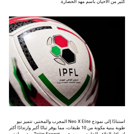
كثير من الأحيان باسم مهد الحضارة.
استنادًا إلى نموذج Neo X Elite المجرب والمختبر، تتميز نيو
طوبة ببنية مكونة من 10 طبقات، مما يوفر ثباتًا أكبر وارتدادًا أكثر
اتساقا. الغلاف الخارجي مصنوع من Teijin Ecopet، وهي مادة