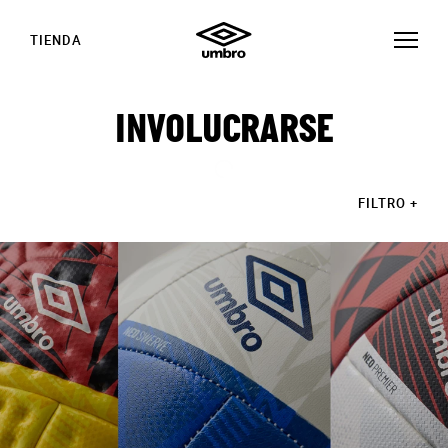
TIENDA
INVOLUCRARSE
FILTRO
+
HISTORIAS