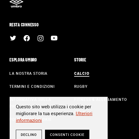
RESTA CONNESSO
ESPLORA UMBRO
STORIE
LA NOSTRA STORIA
CALCIO
TERMINI E CONDIZIONI
RUGBY
INFORMATIVA SULLA
FITNESS & ALLENAMENTO
Questo sito web utilizza i cookie per
PRIVACY
STILE
migliorare la tua esperienza.
Ulteriori
POLITICA SUI COOKIE
informazioni
DECLINO
CONSENTI COOKIE