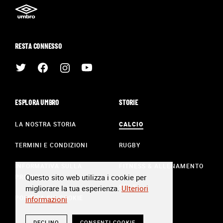
RESTA CONNESSO
ESPLORA UMBRO
STORIE
LA NOSTRA STORIA
CALCIO
TERMINI E CONDIZIONI
RUGBY
INFORMATIVA SULLA
FITNESS & ALLENAMENTO
Questo sito web utilizza i cookie per
PRIVACY
STILE
migliorare la tua esperienza.
Ulteriori
POLITICA SUI COOKIE
informazioni
DECLINO
CONSENTI COOKIE