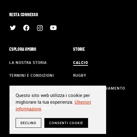
RESTA CONNESSO
ESPLORA UMBRO
STORIE
LA NOSTRA STORIA
CALCIO
TERMINI E CONDIZIONI
RUGBY
INFORMATIVA SULLA
FITNESS & ALLENAMENTO
Questo sito web utilizza i cookie per
PRIVACY
STILE
migliorare la tua esperienza.
Ulteriori
POLITICA SUI COOKIE
informazioni
DECLINO
CONSENTI COOKIE
© Umbro 2023. Tutti i diritti riservati.