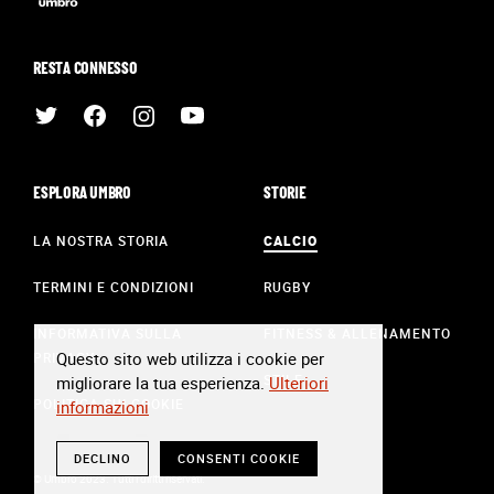
RESTA CONNESSO
ESPLORA UMBRO
STORIE
LA NOSTRA STORIA
CALCIO
TERMINI E CONDIZIONI
RUGBY
INFORMATIVA SULLA
FITNESS & ALLENAMENTO
Questo sito web utilizza i cookie per
PRIVACY
STILE
migliorare la tua esperienza.
Ulteriori
POLITICA SUI COOKIE
informazioni
DECLINO
CONSENTI COOKIE
© Umbro 2023. Tutti i diritti riservati.