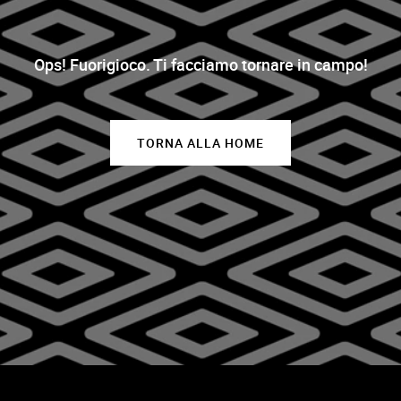
Ops! Fuorigioco. Ti facciamo tornare in campo!
TORNA ALLA HOME