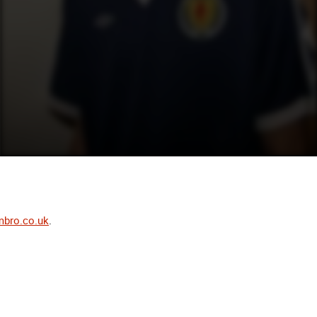
mbro.co.uk
.