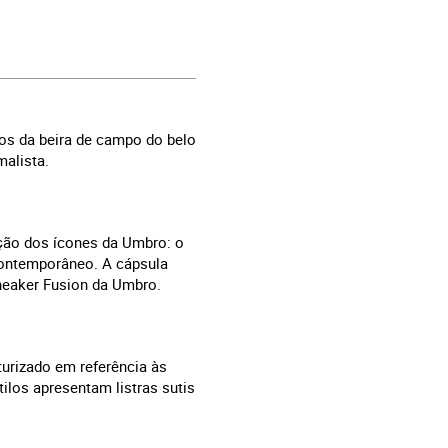
os da beira de campo do belo
malista.
ção dos ícones da Umbro: o
 contemporâneo. A cápsula
neaker Fusion da Umbro.
urizado em referência às
ilos apresentam listras sutis