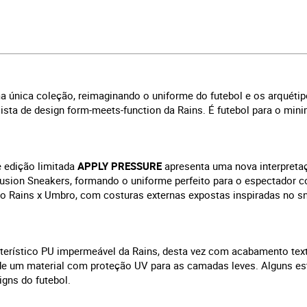
única coleção, reimaginando o uniforme do futebol e os arquétip
sta de design form-meets-function da Rains. É futebol para o mini
e edição limitada
APPLY PRESSURE
apresenta uma nova interpreta
s Fusion Sneakers, formando o uniforme perfeito para o espectador
to Rains x Umbro, com costuras externas expostas inspiradas no s
terístico PU impermeável da Rains, desta vez com acabamento text
 de um material com proteção UV para as camadas leves. Alguns est
igns do futebol.