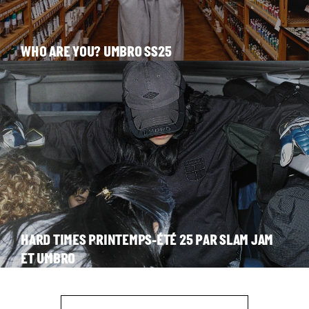
WHO ARE YOU? UMBRO SS25
HARD TIMES PRINTEMPS-ÉTÉ 25 PAR SLAM JAM
ET UMBRO