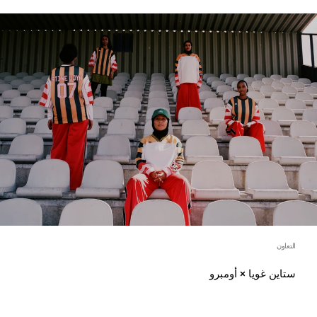
التعاون
ستاين غويا × أومبرو