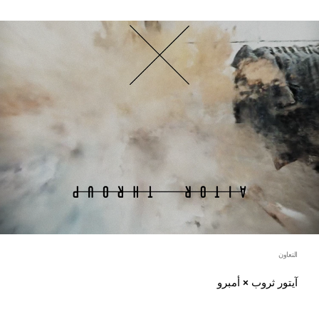
التعاون
آيتور ثروب × أمبرو