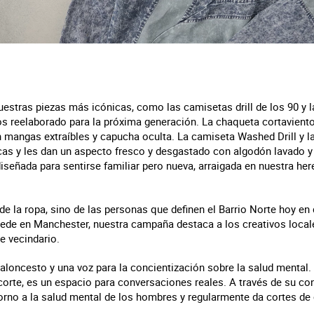
tras piezas más icónicas, como las camisetas drill de los 90 y l
mos reelaborado para la próxima generación. La chaqueta cortavie
n mangas extraíbles y capucha oculta. La camiseta Washed Drill y
icas y les dan un aspecto fresco y desgastado con algodón lavado y 
iseñada para sentirse familiar pero nueva, arraigada en nuestra her
e la ropa, sino de las personas que definen el Barrio Norte hoy en d
ede en Manchester, nuestra campaña destaca a los creativos local
te vecindario.
baloncesto y una voz para la concientización sobre la salud mental. 
corte, es un espacio para conversaciones reales. A través de su co
rno a la salud mental de los hombres y regularmente da cortes de c