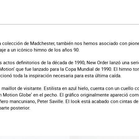
a colección de Madchester, también nos hemos asociado con pioner
je a un icónico himno de los años 90.
actos definitorios de la década de 1990, New Order lanzó una serie 
 Motion' que fue lanzado para la Copa Mundial de 1990. El himno to
ionó toda la inspiración necesaria para esta última caída.
maillot de visitante. Estilista en azul hielo, cuenta con un cuello
In Motion Globe' en el pecho. El gráfico originalmente apareció como
ero mancuniano, Peter Saville. El look está acabado con cintas d
parte posterior.