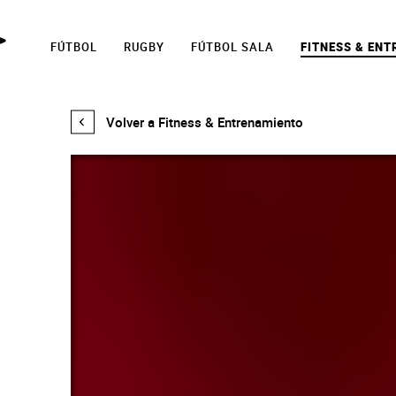
FÚTBOL
RUGBY
FÚTBOL SALA
FITNESS & EN
PRO
Volver a Fitness & Entrenamiento
TRAINING
WOMEN'S