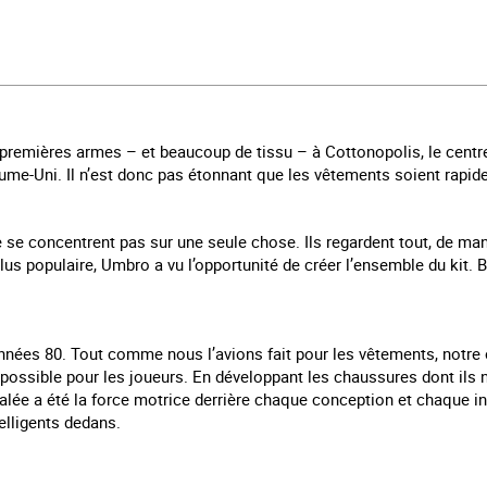
remières armes – et beaucoup de tissu – à Cottonopolis, le centre 
me-Uni. Il n’est donc pas étonnant que les vêtements soient rapi
e se concentrent pas sur une seule chose. Ils regardent tout, de ma
lus populaire, Umbro a vu l’opportunité de créer l’ensemble du kit. B
ées 80. Tout comme nous l’avions fait pour les vêtements, notre ob
 possible pour les joueurs. En développant les chaussures dont ils n
alée a été la force motrice derrière chaque conception et chaque inno
telligents dedans.