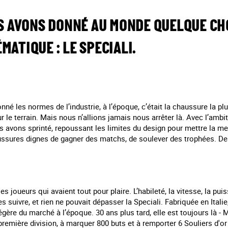
US AVONS DONNÉ AU MONDE QUELQUE CH
ATIQUE : LE SPECIALI.
né les normes de l’industrie, à l’époque, c’était la chaussure la plu
r le terrain. Mais nous n’allions jamais nous arrêter là. Avec l’ambit
s avons sprinté, repoussant les limites du design pour mettre la me
ussures dignes de gagner des matchs, de soulever des trophées. D
es joueurs qui avaient tout pour plaire. L’habileté, la vitesse, la pui
 suivre, et rien ne pouvait dépasser la Speciali. Fabriquée en Italie
égère du marché à l’époque. 30 ans plus tard, elle est toujours là - Ma
remière division, à marquer 800 buts et à remporter 6 Souliers d'o