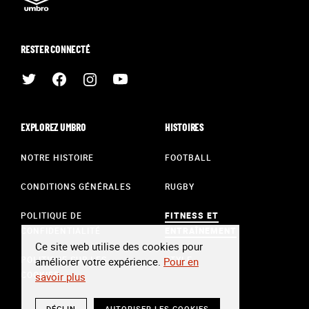
RESTER CONNECTÉ
EXPLOREZ UMBRO
HISTOIRES
NOTRE HISTOIRE
FOOTBALL
CONDITIONS GÉNÉRALES
RUGBY
POLITIQUE DE
FITNESS ET
CONFIDENTIALITÉ
ENTRAÎNEMENT
Ce site web utilise des cookies pour
POLITIQUE SUR LES
STYLE
améliorer votre expérience.
Pour en
COOKIES
savoir plus
DÉCLIN
AUTORISER LES COOKIES