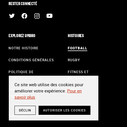
RESTER CONNECTÉ
EXPLOREZ UMBRO
HISTOIRES
NOTRE HISTOIRE
FOOTBALL
CONDITIONS GÉNÉRALES
RUGBY
POLITIQUE DE
FITNESS ET
CONFIDENTIALITÉ
ENTRAÎNEMENT
Ce site web utilise des cookies pour
POLITIQUE SUR LES
STYLE
améliorer votre expérience.
Pour en
COOKIES
savoir plus
DÉCLIN
AUTORISER LES COOKIES
© Umbro 2023. Tous droits réservés.