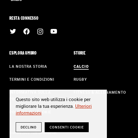
RESTA CONNESSO
ESPLORA UMBRO
STORIE
LA NOSTRA STORIA
CALCIO
TERMINI E CONDIZIONI
RUGBY
INFORMATIVA SULLA
FITNESS & ALLENAMENTO
Questo sito web utilizza i cookie per
PRIVACY
STILE
migliorare la tua esperienza.
Ulteriori
POLITICA SUI COOKIE
informazioni
DECLINO
CONSENTI COOKIE
© Umbro 2023. Tutti i diritti riservati.