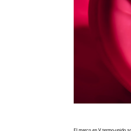
El marco en V termo-unido sop