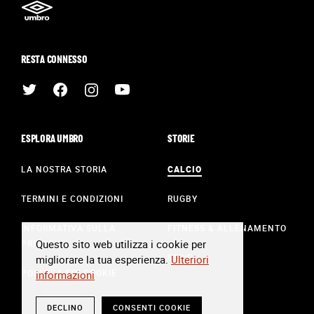
RESTA CONNESSO
ESPLORA UMBRO
STORIE
LA NOSTRA STORIA
CALCIO
TERMINI E CONDIZIONI
RUGBY
INFORMATIVA SULLA
FITNESS & ALLENAMENTO
Questo sito web utilizza i cookie per
PRIVACY
STILE
migliorare la tua esperienza.
Ulteriori
POLITICA SUI COOKIE
informazioni
DECLINO
CONSENTI COOKIE