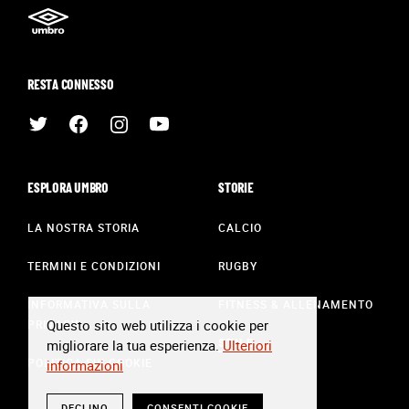
RESTA CONNESSO
ESPLORA UMBRO
STORIE
LA NOSTRA STORIA
CALCIO
TERMINI E CONDIZIONI
RUGBY
INFORMATIVA SULLA
FITNESS & ALLENAMENTO
Questo sito web utilizza i cookie per
PRIVACY
STILE
migliorare la tua esperienza.
Ulteriori
POLITICA SUI COOKIE
informazioni
DECLINO
CONSENTI COOKIE