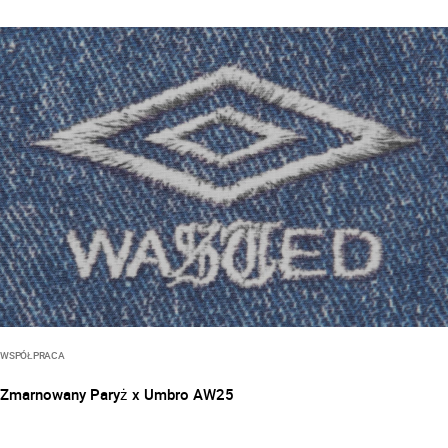
WSPÓŁPRACA
Zmarnowany Paryż x Umbro AW25