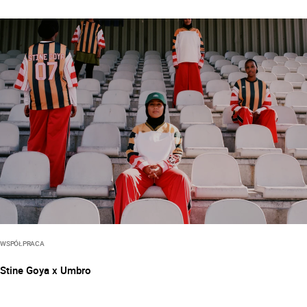
WSPÓŁPRACA
Stine Goya x Umbro