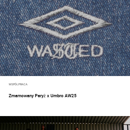
WSPÓŁPRACA
Zmarnowany Paryż x Umbro AW25