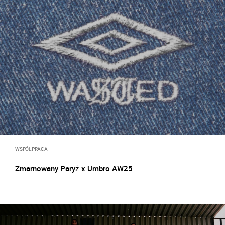
WSPÓŁPRACA
Zmarnowany Paryż x Umbro AW25