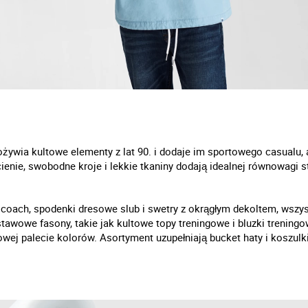
ożywia kultowe elementy z lat 90. i dodaje im sportowego casualu, 
enie, swobodne kroje i lekkie tkaniny dodają idealnej równowagi sty
coach, spodenki dresowe slub i swetry z okrągłym dekoltem, wszys
wowe fasony, takie jak kultowe topy treningowe i bluzki treningo
ej palecie kolorów. Asortyment uzupełniają bucket haty i koszulki