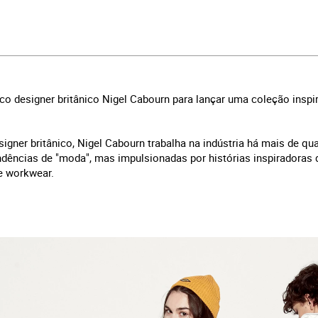
o designer britânico Nigel Cabourn para lançar uma coleção inspi
ner britânico, Nigel Cabourn trabalha na indústria há mais de qu
ndências de "moda", mas impulsionadas por histórias inspiradoras 
 e workwear.