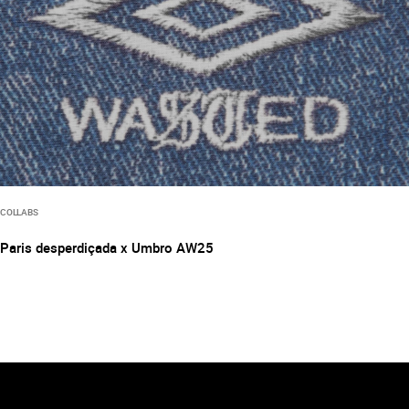
COLLABS
Paris desperdiçada x Umbro AW25