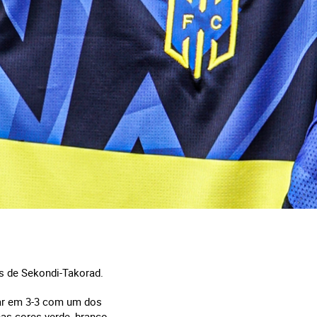
s de Sekondi-Takorad.
tar em 3-3 com um dos
as cores verde, branco,