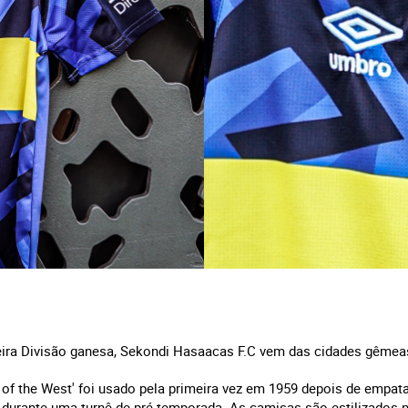
ira Divisão ganesa, Sekondi Hasaacas F.C vem das cidades gêmea
s of the West' foi usado pela primeira vez em 1959 depois de empa
durante uma turnê de pré-temporada. As camisas são estilizados n