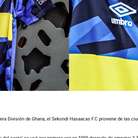
era División de Ghana, el Sekondi Hasaacas F.C proviene de las c
es del oeste' se usó por primera vez en 1959 después de empatar 3