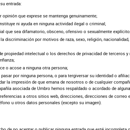
 su entrada:
er opinión que exprese se mantenga genuinamente;
stituye ni ayuda en ninguna actividad ilegal o criminal;
al que sea difamatorio, obsceno, ofensivo o sexualmente explícito
a discriminación por motivos de raza, sexo, religión, nacionalidad,
de propiedad intelectual o los derechos de privacidad de terceros 
nfianza;
ace o acose a ninguna otra persona;
e pasar por ninguna persona, o para tergiversar su identidad o afilia
 dar la impresión de que emana de nosotros o de cualquier compa
mpañía asociada de Umbro hemos respaldado o acordado de alguna 
 referencias a otros sitios web, direcciones, direcciones de correo 
éfono u otros datos personales (excepto su imagen).
cho de no aceptar o publicar ninguna entrada que esté incompleta o