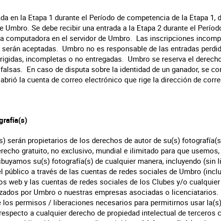
rada en la Etapa 1 durante el Período de competencia de la Etapa 1, 
e Umbro. Se debe recibir una entrada a la Etapa 2 durante el Perío
 la computadora en el servidor de Umbro. Las inscripciones incomp
 serán aceptadas. Umbro no es responsable de las entradas perdida
irigidas, incompletas o no entregadas. Umbro se reserva el derecho
falsas. En caso de disputa sobre la identidad de un ganador, se co
brió la cuenta de correo electrónico que rige la dirección de corre
rafía(s)
es) serán propietarios de los derechos de autor de su(s) fotografía(
erecho gratuito, no exclusivo, mundial e ilimitado para que usemo
buyamos su(s) fotografía(s) de cualquier manera, incluyendo (sin l
del público a través de las cuentas de redes sociales de Umbro (inc
ios web y las cuentas de redes sociales de los Clubes y/o cualquier
lizados por Umbro o nuestras empresas asociadas o licenciatarios.
los permisos / liberaciones necesarios para permitirnos usar la(s) 
respecto a cualquier derecho de propiedad intelectual de terceros c