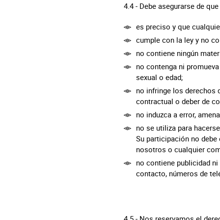
4.4 - Debe asegurarse de que
es preciso y que cualqui
cumple con la ley y no con
no contiene ningún materi
no contenga ni promueva l
sexual o edad;
no infringe los derechos 
contractual o deber de co
no induzca a error, amen
no se utiliza para hacers
Su participación no debe
nosotros o cualquier co
no contiene publicidad ni
contacto, números de tel
4.5 - Nos reservamos el dere