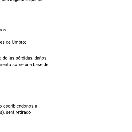
mos:
nes de Umbro;
 de las pérdidas, daños,
miento sobre una base de
lo escribiéndonos a
s), será retirado