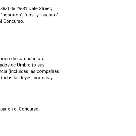
83) de 29-31 Dale Street,
"nosotros", "nos" y "nuestro"
 el Concurso.
eríodo de competición,
leados de Umbro (o sus
cia (incluidas las compañías
 todas las leyes, normas y
ipar en el Concurso.