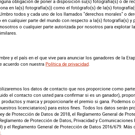
una obligación de poner a disposición su(s) fotografía(s) o de rec
ona en la(s) fotografía(s)) como el fotógrafo(s) de la(s) fotografía(
a Umbro todos y cada uno de los llamados "derechos morales" o de
o en cualquier parte del mundo con respecto a la(s) fotografía(s) y 
osotros o cualquier parte autorizada por nosotros para explotar la
imilares.
bre y el país en el que vive para anunciar los ganadores de la Etap
e acuerdo con nuestra
Política de privacidad
.
 utilizaremos los datos de contacto que nos proporcione como parte
uido el contacto con usted para confirmar si es un ganador), propo
 productos y marca y proporcionarle el premio si gana. Podemos c
 nuestros licenciatarios) para estos fines. Todos los datos serán 
ey de Protección de Datos de 2018, el Reglamento General de Prot
 Reglamento de Protección de Datos, Privacidad y Comunicaciones 
019) y el Reglamento General de Protección de Datos 2016/679. Más 
d
.