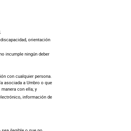
;
 discapacidad, orientación
y no incumple ningún deber
ción con cualquier persona.
ñía asociada a Umbro o que
manera con ella; y
electrónico, información de
 sea ilegible o que no