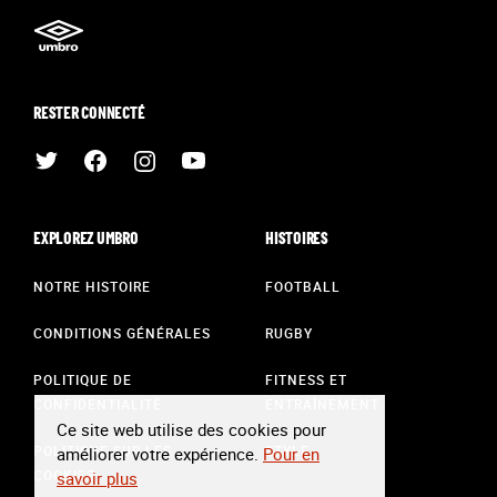
RESTER CONNECTÉ
EXPLOREZ UMBRO
HISTOIRES
NOTRE HISTOIRE
FOOTBALL
CONDITIONS GÉNÉRALES
RUGBY
POLITIQUE DE
FITNESS ET
CONFIDENTIALITÉ
ENTRAÎNEMENT
Ce site web utilise des cookies pour
POLITIQUE SUR LES
STYLE
améliorer votre expérience.
Pour en
COOKIES
savoir plus