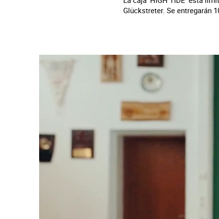
La caja 'HIGH TIDE' está limi
Glückstreter. Se entregarán 