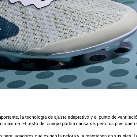
ortante, la tecnología de ajuste adaptativo y el punto de ventilac
ad máxima. El resto del cuerpo podría cansarse, pero tus pies querr
 para jugadores que exigen la pelota y la mantienen en sus pies. L