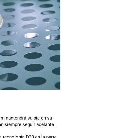
ión mantendrá su pie en su
án siempre seguir adelante.
a tecnología D30 en la parte