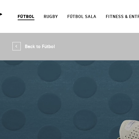
FÚTBOL
RUGBY
FÚTBOL SALA
FITNESS & EN
Back to Fútbol