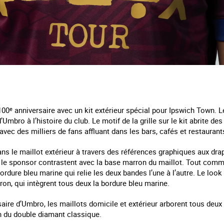
100
e
anniversaire avec un kit extérieur spécial pour Ipswich Town. Le
mbro à l’histoire du club. Le motif de la grille sur le kit abrite des
 avec des milliers de fans affluant dans les bars, cafés et restauran
ns le maillot extérieur à travers des références graphiques aux dr
 le sponsor contrastent avec la base marron du maillot. Tout comme
dure bleu marine qui relie les deux bandes l’une à l’autre. Le loo
on, qui intègrent tous deux la bordure bleu marine.
aire d’Umbro, les maillots domicile et extérieur arborent tous deux
on du double diamant classique.