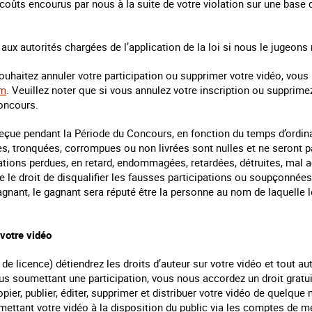
coûts encourus par nous à la suite de votre violation sur une base d
 aux autorités chargées de l’application de la loi si nous le jugeons
ouhaitez annuler votre participation ou supprimer votre vidéo, vous
om
. Veuillez noter que si vous annulez votre inscription ou supprime
oncours.
 reçue pendant la Période du Concours, en fonction du temps d’ordin
es, tronquées, corrompues ou non livrées sont nulles et ne seront
ations perdues, en retard, endommagées, retardées, détruites, mal
 le droit de disqualifier les fausses participations ou soupçonnée
 gagnant, le gagnant sera réputé être la personne au nom de laquelle
votre vidéo
e licence) détiendrez les droits d’auteur sur votre vidéo et tout au
 soumettant une participation, vous nous accordez un droit gratuit
copier, publier, éditer, supprimer et distribuer votre vidéo de quelque
mettant votre vidéo à la disposition du public via les comptes de 