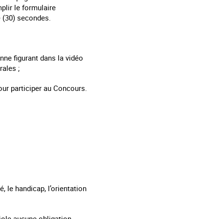
plir le formulaire
e (30) secondes.
nne figurant dans la vidéo
ales ;
our participer au Concours.
é, le handicap, l’orientation
 viole aucune obligation