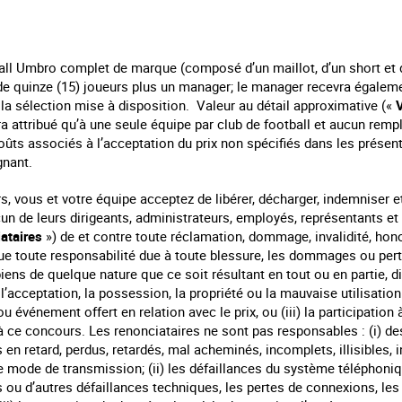
tball Umbro complet de marque (composé d’un maillot, d’un short et
 quinze (15) joueurs plus un manager; le manager recevra égaleme
 la sélection mise à disposition. Valeur au détail approximative («
era attribué qu’à une seule équipe par club de football et aucun rem
coûts associés à l’acceptation du prix non spécifiés dans les prés
gnant.
s, vous et votre équipe acceptez de libérer, décharger, indemniser e
n de leurs dirigeants, administrateurs, employés, représentants et
ataires
») de et contre toute réclamation, dommage, invalidité, hono
 que toute responsabilité due à toute blessure, les dommages ou per
iens de quelque nature que ce soit résultant en tout ou en partie, 
e, l’acceptation, la possession, la propriété ou la mauvaise utilisation d
ou événement offert en relation avec le prix, ou (iii) la participation 
à ce concours. Les renonciataires ne sont pas responsables : (i) des
en retard, perdus, retardés, mal acheminés, incomplets, illisibles, i
t le mode de transmission; (ii) les défaillances du système téléphoni
s ou d’autres défaillances techniques, les pertes de connexions, le