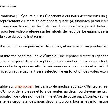
électionné
ernational ; Il n’y aura qu’un (1) gagnant à qui nous décernerons un (1
 représentant d’Umbro sélectionnera quatre (4) finalistes parmi les
bliées dans la section des histoires du compte Instagram d’Umbro
pour leur vidéo préférée sur les rituels de l’équipe. Le gagnant sera 
 du vote du public Instagram.
mbro sont contraignantes et définitives, et aucune correspondance 
nt informé par e-mail privé d’Umbro. Une réponse directe du gagnan
es est requise dans les sept (7) jours suivant notre message électr
tre contacté après des efforts raisonnables au cours de cette période
rix et un autre gagnant sera sélectionné en fonction des votes expr
ublié sur
umbro.com
, les canaux de médias sociaux d’Umbro et les
 d’Umbro, de la presse et lors de ventes au détail ou d’événements.
sposition de votre nom de famille et/ou de votre pays/comté, veuil
e telles circonstances, nous devons toujours fournir les informatio