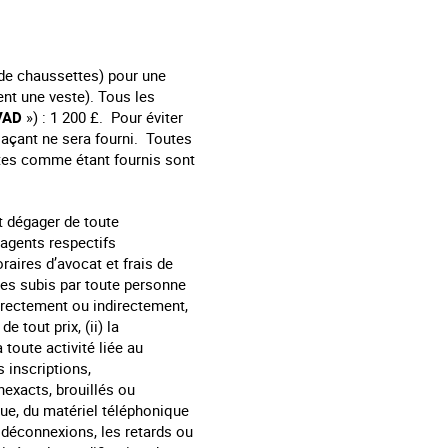
 de chaussettes) pour une
nt une veste). Tous les
VAD
») : 1 200 £. Pour éviter
plaçant ne sera fourni. Toutes
entes comme étant fournis sont
t dégager de toute
 agents respectifs
raires d’avocat et frais de
tes subis par toute personne
directement ou indirectement,
e tout prix, (ii) la
à toute activité liée au
 inscriptions,
nexacts, brouillés ou
que, du matériel téléphonique
s déconnexions, les retards ou