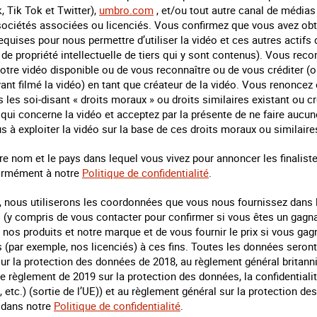
 Tik Tok et Twitter),
umbro.com
, et/ou tout autre canal de média
sociétés associées ou licenciés. Vous confirmez que vous avez obt
equises pour nous permettre d’utiliser la vidéo et ces autres actifs
 de propriété intellectuelle de tiers qui y sont contenus). Vous re
otre vidéo disponible ou de vous reconnaître ou de vous créditer (
ant filmé la vidéo) en tant que créateur de la vidéo. Vous renoncez
 les soi-disant « droits moraux » ou droits similaires existant ou cr
 qui concerne la vidéo et acceptez par la présente de ne faire aucu
s à exploiter la vidéo sur la base de ces droits moraux ou similaire
e nom et le pays dans lequel vous vivez pour annoncer les finaliste
ormément à notre
Politique de confidentialité
.
e, nous utiliserons les coordonnées que vous nous fournissez dans
 (y compris de vous contacter pour confirmer si vous êtes un gagna
 nos produits et notre marque et de vous fournir le prix si vous g
rs (par exemple, nos licenciés) à ces fins. Toutes les données seront
ur la protection des données de 2018, au règlement général britanni
le règlement de 2019 sur la protection des données, la confidential
tc.) (sortie de l’UE)) et au règlement général sur la protection d
 dans notre
Politique de confidentialité
.