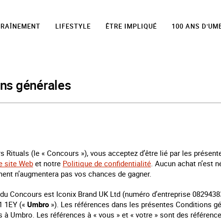
TRAÎNEMENT
LIFESTYLE
ÊTRE IMPLIQUÉ
100 ANS D'UM
ons générales
s Rituals (le « Concours »), vous acceptez d’être lié par les présent
e site Web
et notre
Politique de confidentialité
. Aucun achat n’est n
ment n’augmentera pas vos chances de gagner.
 du Concours est Iconix Brand UK Ltd (numéro d’entreprise 08294383
1 1EY («
Umbro
»). Les références dans les présentes Conditions gén
s à Umbro. Les références à « vous » et « votre » sont des référence