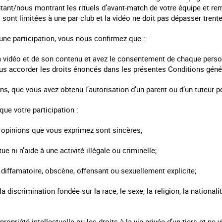
tant/nous montrant les rituels d’avant-match de votre équipe et rem
s sont limitées à une par club et la vidéo ne doit pas dépasser trent
ne participation, vous nous confirmez que :
la vidéo et de son contenu et avez le consentement de chaque perso
us accorder les droits énoncés dans les présentes Conditions génér
ns, que vous avez obtenu l’autorisation d’un parent ou d’un tuteur p
ue votre participation :
s opinions que vous exprimez sont sincères;
tue ni n’aide à une activité illégale ou criminelle;
 diffamatoire, obscène, offensant ou sexuellement explicite;
a discrimination fondée sur la race, le sexe, la religion, la nationalit
 propriété intellectuelle ou les droits à la vie privée d’un tiers et ne