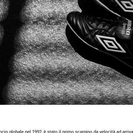
ancio globale nel 1992, è stato il primo scarpino da velocità ad arriv