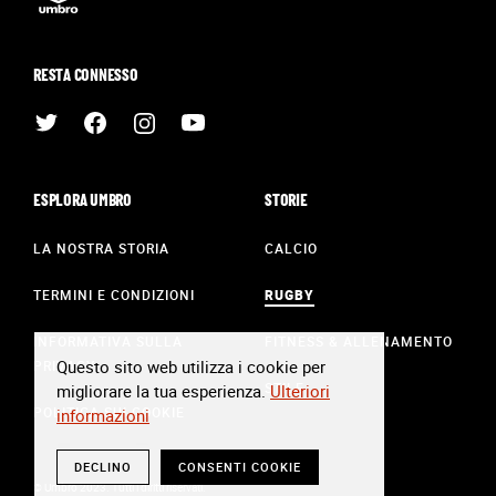
RESTA CONNESSO
ESPLORA UMBRO
STORIE
LA NOSTRA STORIA
CALCIO
TERMINI E CONDIZIONI
RUGBY
INFORMATIVA SULLA
FITNESS & ALLENAMENTO
Questo sito web utilizza i cookie per
PRIVACY
STILE
migliorare la tua esperienza.
Ulteriori
POLITICA SUI COOKIE
informazioni
DECLINO
CONSENTI COOKIE
© Umbro 2023. Tutti i diritti riservati.